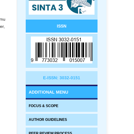
lmu
ISSN
er,
E-ISSN: 3032-0151
ADDITIONAL MENU
FOCUS & SCOPE
AUTHOR GUIDELINES
PEER REVIEW PROCESS