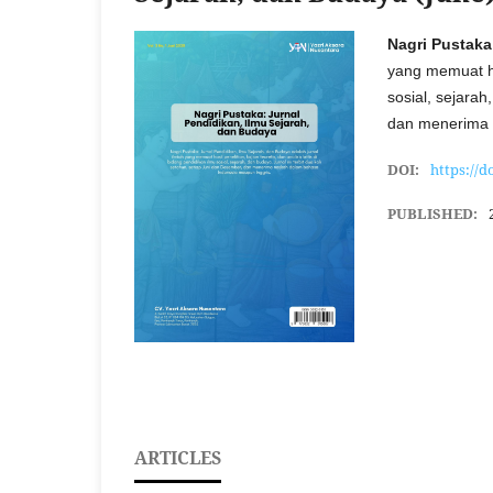
Nagri Pustaka
yang memuat has
sosial, sejarah
dan menerima 
DOI:
https://d
PUBLISHED:
ARTICLES