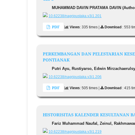
MUHAMMAD DAVIN PRATAMA DAVIN (Autho
10.62238/nagripustaka.v3i1.201
PDF
Views
: 335 times |
Download
: 553 t
PERKEMBANGAN DAN PELESTARIAN KESE
PONTIANAK
Putri Ayu, Rustiyarso, Edwin Mirzachaerulsy
10.62238/nagripustaka.v3i1.206
PDF
Views
: 505 times |
Download
: 415 t
HISTORISITAS KALENDER KESULTANAN BAN
Fariz Muhammad Naufal, Zeinul, Rakhmawan
10.62238/nagripustaka.v3i1.219