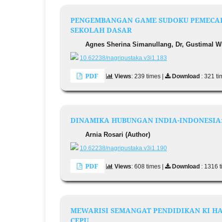
PENGEMBANGAN GAME SUDOKU PEMECAH
SEKOLAH DASAR
Agnes Sherina Simanullang, Dr, Gustimal Wit
10.62238/nagripustaka.v3i1.183
PDF
Views
: 239 times |
Download
: 321 t
DINAMIKA HUBUNGAN INDIA-INDONESIA: 
Arnia Rosari (Author)
10.62238/nagripustaka.v3i1.190
PDF
Views
: 608 times |
Download
: 1316 
MEWARISI SEMANGAT PENDIDIKAN KI HA
CEPU