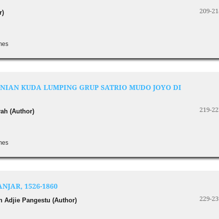
209-21
r)
imes
NIAN KUDA LUMPING GRUP SATRIO MUDO JOYO DI
219-22
ah (Author)
imes
JAR, 1526-1860
229-23
 Adjie Pangestu (Author)