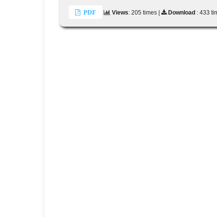
PDF
Views
: 205 times |
Download
: 433 t