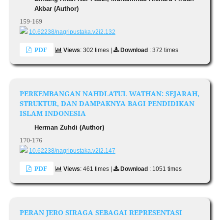
Akbar (Author)
159-169
10.62238/nagripustaka.v2i2.132
PDF
Views
: 302 times |
Download
: 372 times
PERKEMBANGAN NAHDLATUL WATHAN: SEJARAH,
STRUKTUR, DAN DAMPAKNYA BAGI PENDIDIKAN
ISLAM INDONESIA
Herman Zuhdi (Author)
170-176
10.62238/nagripustaka.v2i2.147
PDF
Views
: 461 times |
Download
: 1051 times
PERAN JERO SIRAGA SEBAGAI REPRESENTASI