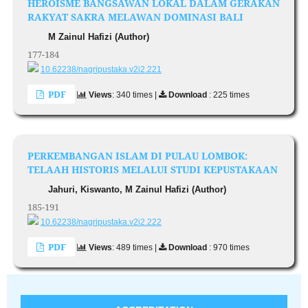
HEROISME BANGSAWAN LOKAL DALAM GERAKAN
RAKYAT SAKRA MELAWAN DOMINASI BALI
M Zainul Hafizi (Author)
177-184
10.62238/nagripustaka.v2i2.221
PDF
Views
: 340 times |
Download
: 225 times
PERKEMBANGAN ISLAM DI PULAU LOMBOK:
TELAAH HISTORIS MELALUI STUDI KEPUSTAKAAN
Jahuri, Kiswanto, M Zainul Hafizi (Author)
185-191
10.62238/nagripustaka.v2i2.222
PDF
Views
: 489 times |
Download
: 970 times