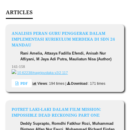
ARTICLES
ANALISIS PERAN GURU PENGGERAK DALAM
IMPLEMENTASI KURIKULUM MERDEKA DI SDN 24
MANDAU
Rani Amelia, Attasya Fadilla Efendi, Anisah Nur
Afliyani, M Jaya Adi Putra, Mauliatun Nisa (Author)
141-158
10.62238/nagripustaka.v2i2.117
PDF
Views
: 194 times |
Download
: 171 times
POTRET LAKI-LAKI DALAM FILM MISSION:
IMPOSSIBLE DEAD RECKONING PART ONE
Deddy Suprapto, Romdhi Fatkhur Rozi, Muhammad
Bintang Alfan Nur Fauzi, Muhammad Richard Firdan